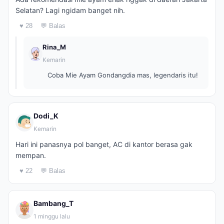
Selatan? Lagi ngidam banget nih.
♥ 28
💬 Balas
Rina_M
Kemarin
Coba Mie Ayam Gondangdia mas, legendaris itu!
Dodi_K
Kemarin
Hari ini panasnya pol banget, AC di kantor berasa gak
mempan.
♥ 22
💬 Balas
Bambang_T
1 minggu lalu