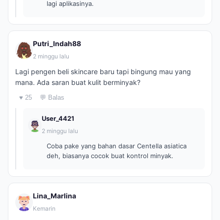
lagi aplikasinya.
Putri_Indah88
2 minggu lalu
Lagi pengen beli skincare baru tapi bingung mau yang
mana. Ada saran buat kulit berminyak?
♥ 25
💬 Balas
User_4421
2 minggu lalu
Coba pake yang bahan dasar Centella asiatica
deh, biasanya cocok buat kontrol minyak.
Lina_Marlina
Kemarin