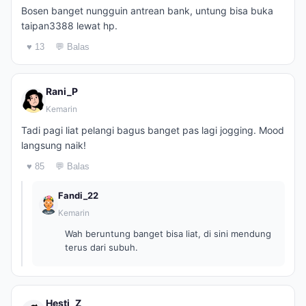
Bosen banget nungguin antrean bank, untung bisa buka
taipan3388 lewat hp.
♥ 13
💬 Balas
Rani_P
Kemarin
Tadi pagi liat pelangi bagus banget pas lagi jogging. Mood
langsung naik!
♥ 85
💬 Balas
Fandi_22
Kemarin
Wah beruntung banget bisa liat, di sini mendung
terus dari subuh.
Hesti_Z