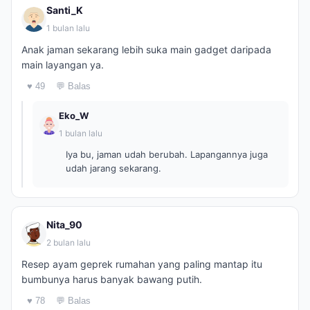
Santi_K
1 bulan lalu
Anak jaman sekarang lebih suka main gadget daripada
main layangan ya.
♥ 49
💬 Balas
Eko_W
1 bulan lalu
Iya bu, jaman udah berubah. Lapangannya juga
udah jarang sekarang.
Nita_90
2 bulan lalu
Resep ayam geprek rumahan yang paling mantap itu
bumbunya harus banyak bawang putih.
♥ 78
💬 Balas