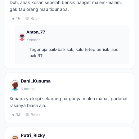
Duh, anak kosan sebelah berisik banget malem-malem,
gak tau orang mau tidur apa.
♥ 15
💬 Balas
Anton_77
Kemarin
Tegur aja baik-baik kak, kalo tetep berisik lapor
pak RT.
Dani_Kusuma
6 hari lalu
Kenapa ya kopi sekarang harganya makin mahal, padahal
rasanya biasa aja.
♥ 34
💬 Balas
Putri_Rizky