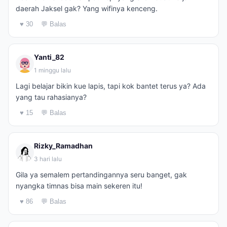
daerah Jaksel gak? Yang wifinya kenceng.
♥ 30
💬 Balas
Yanti_82
1 minggu lalu
Lagi belajar bikin kue lapis, tapi kok bantet terus ya? Ada
yang tau rahasianya?
♥ 15
💬 Balas
Rizky_Ramadhan
3 hari lalu
Gila ya semalem pertandingannya seru banget, gak
nyangka timnas bisa main sekeren itu!
♥ 86
💬 Balas