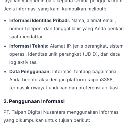
layanan yang lebih baik kepada semua pengguna kami.
Jenis informasi yang kami kumpulkan meliputi:
Informasi Identitas Pribadi:
Nama, alamat email,
nomor telepon, dan tanggal lahir yang Anda berikan
saat mendaftar.
Informasi Teknis:
Alamat IP, jenis perangkat, sistem
operasi, identitas unik perangkat (UDID), dan data
log aktivitas.
Data Penggunaan:
Informasi tentang bagaimana
Anda berinteraksi dengan platform taipan3388,
termasuk riwayat unduhan dan preferensi aplikasi.
2. Penggunaan Informasi
PT. Taipan Digital Nusantara menggunakan informasi
yang dikumpulkan untuk tujuan berikut: