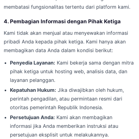
membatasi fungsionalitas tertentu dari platform kami.
4. Pembagian Informasi dengan Pihak Ketiga
Kami tidak akan menjual atau menyewakan informasi
pribadi Anda kepada pihak ketiga. Kami hanya akan
membagikan data Anda dalam kondisi berikut:
Penyedia Layanan:
Kami bekerja sama dengan mitra
pihak ketiga untuk hosting web, analisis data, dan
layanan pelanggan.
Kepatuhan Hukum:
Jika diwajibkan oleh hukum,
perintah pengadilan, atau permintaan resmi dari
otoritas pemerintah Republik Indonesia.
Persetujuan Anda:
Kami akan membagikan
informasi jika Anda memberikan instruksi atau
persetujuan eksplisit untuk melakukannya.