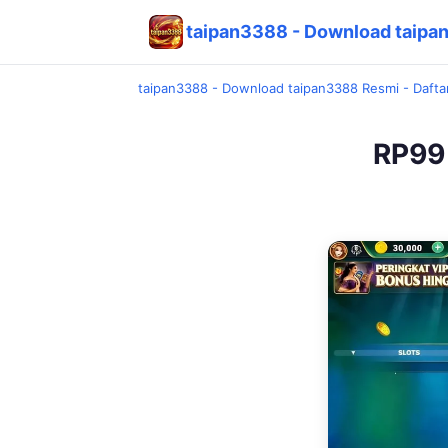
taipan3388 - Download taipan
taipan3388 - Download taipan3388 Resmi - Dafta
RP99 