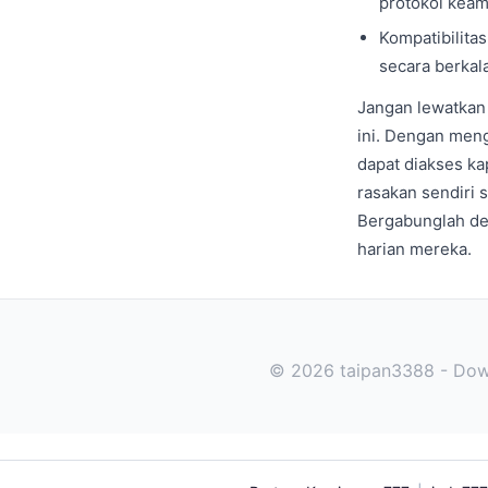
protokol keama
Kompatibilita
secara berkal
Jangan lewatkan 
ini. Dengan men
dapat diakses ka
rasakan sendiri 
Bergabunglah de
harian mereka.
© 2026 taipan3388 - Down