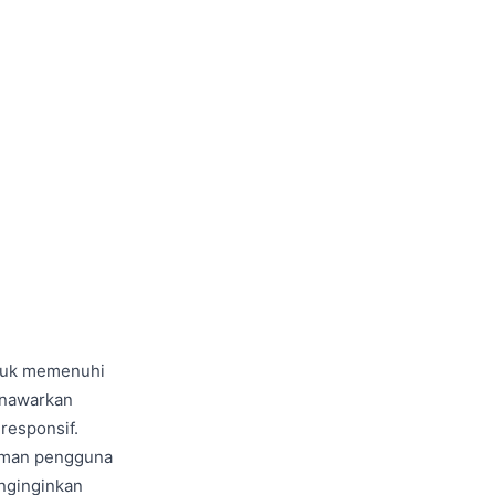
ntuk memenuhi
menawarkan
responsif.
laman pengguna
nginginkan