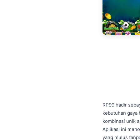
RP99 hadir sebag
kebutuhan gaya h
kombinasi unik a
Aplikasi ini me
yang mulus tanp