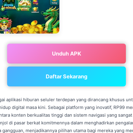
Unduh APK
Daftar Sekarang
ai aplikasi hiburan seluler terdepan yang dirancang khusus u
idup digital masa kini. Sebagai platform yang inovatif, RP99 
ntara konten berkualitas tinggi dan sistem navigasi yang sangat 
nonjol di pasar berkat komitmennya dalam menghadirkan penga
a gangguan, menjadikannya pilihan utama bagi mereka yang me